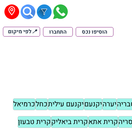
📍
לפי מיקום
הוסיפו נכס
התחברו
בריה
יערה
יקנעם
יקנעם עילית
כחל
כרמיאל
ריה
קרית אתא
קרית ביאליק
קרית טבעון