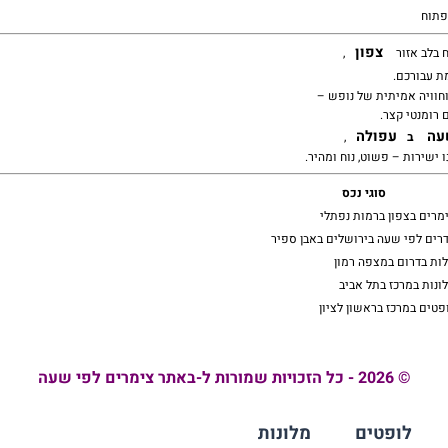
פתוח
צפון
 בלב אזור
,
 עבורכם.
וחוויה אמיתית של נופש –
 רומנטי קצר.
עה
עפולה
ב
,
ישירות – פשוט, נוח ומהיר.
סוגי נכס
מרים בצפון ברמות נפתלי
רים לפי שעה בירושלים באבן ספיר
לות בדרום במצפה רמון
ונות במרכז בתל אביב
פטים במרכז בראשון לציון
© 2026 - כל הזכויות שמורות ל-באתר צימרים לפי שעה
לופטים
מלונות