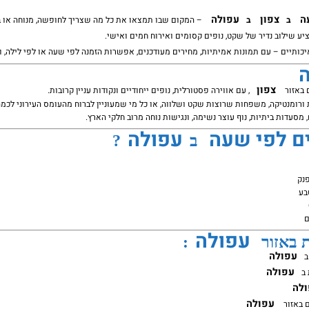
ה
צפון
עפולה
ב
ב
– המקום שבו תמצאו את כל מה שצריך לחופשה, מנוחה או בי
ע שילוב נדיר של שקט, נופים קסומים ואירוח חמים ואישי.
כותיים – עם תמונות אמיתיות, מחירים מעודכנים, אפשרות הזמנה לפי שעה או לפי לילה, וקי
צפון
 באזור
, עם אווירה פסטורלית, נופים ייחודיים ונקודות עניין קרובות.
ורומנטיקה, משפחות שרוצות שקט ושלווה, או כל מי שמעוניין לברוח מהעומס העירוני לכמה
 מסעדות ביתיות, נוף עוצר נשימה, ונגישות נוחה מרוב חלקי הארץ.
ם לפי שעה
עפולה
ב
?
פנק
בע
ם
עפולה
ת באזור
:
עפולה
ב
עפולה
ב
לה
עפולה
ם באזור