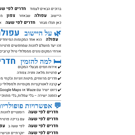
חדרים לפי שע
ברוכים הבאים לעמוד
עפולה
צפון
היישוב
שבאזור
מצי
חדרים לפי שעה
כאן תגלו מבחר
אי
עפולה
🌿 על היישוב
עפולה
הוא אחד המקומות המיוחדים
זהו יעד מושלם לזוגות שמחפשים פרטיות 
אורחי המקום נהנים ממסלולי טיול קרובים,
חדרי
🛏️ למה להזמין
✔️ אירוח חמים מבעלי המקום
✔️ פרטיות מלאה וחניה צמודה
✔️ חדרים מרווחים, מיטות זוגיות וג’קוזי מ
✔️ קרבה לאטרקציות מקומיות ולמסלולי ט
✔️ ניווט ישיר עם Waze או Google Maps
✔️ הזמנה ישירה – בלי עמלות, בלי מתווכי
💬 אפשרויות פופולריו
חדרים לפי שעה
רומנטיים לזוגות 
חדרים לפי שעה
עם בריכה פרטית 
חדרים לפי שעה
עפו
לפי שעה ב
חדרים לפי שעה
יוקרתיים ונגישי