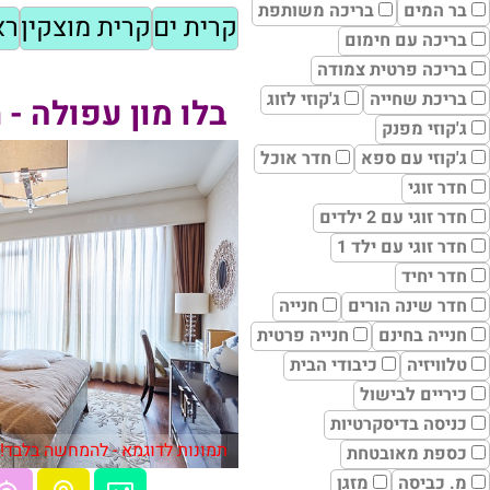
בר המים
בריכה משותפת
קרית ים
קרית מוצקין
רא
בריכה עם חימום
בריכה פרטית צמודה
בריכת שחייה
ג'קוזי לזוג
בלו מון עפולה - Blue Moon
ג'קוזי מפנק
ג'קוזי עם ספא
חדר אוכל
חדר זוגי
חדר זוגי עם 2 ילדים
חדר זוגי עם ילד 1
חדר יחיד
חדר שינה הורים
חנייה
חנייה בחינם
חנייה פרטית
טלוויזיה
כיבודי הבית
כיריים לבישול
כניסה בדיסקרטיות
תמונות לדוגמא - להמחשה בלבד!
כספת מאובטחת
מ. כביסה
מזגן