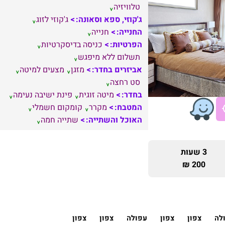
טלוויזיה
ג'קוזי, ספא וסאונה:
ג'קוזי לזוג
החנייה:
חנייה
הפרטיות:
כניסה בדיסקרטיות
תשלום ללא מיפגש
אביזרים בחדר:
מזגן
מצעים למיטה
סט רחצה
בחדר:
מיטה זוגית
פינת ישיבה נעימה
המטבח:
מקרר
קומקום חשמלי
האוכל והשתייה:
שתייה חמה
3 שעות
200 ₪
לה
צפון
צפון
עפולה
צפון
צפון