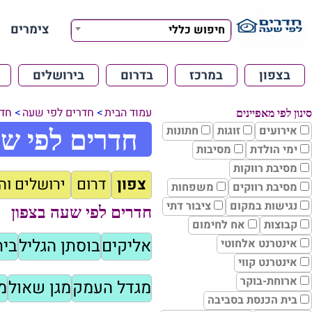
צימרים
חיפוש כללי
בצפון
במרכז
בדרום
בירושלים
עמוד הבית
חדרים לפי שעה
חדר
סינון לפי מאפיינים
אירועים
זוגות
חתונות
חדרים לפי שע
ימי הולדת
מסיבות
מסיבת רווקות
צפון
דרום
ירושלים וה
מסיבת רווקים
משפחות
נגישות במקום
ציבור דתי
חדרים לפי שעה בצפון
קבוצות
אח לחימום
אליקים
בוסתן הגליל
בית
אינטרנט אלחוטי
אינטרנט קווי
ארוחת-בוקר
מגדל העמק
מגן שאול
מ
בית הכנסת בסביבה