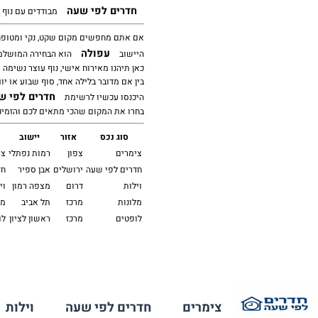
חדרים לפי שעה
מבודדים עם נוף 
אם אתם מחפשים מקום שקט, נקי ומטופח
עפולה
היישוב
הוא הבחירה המושלמת
כאן תיהנו מאירוח אישי, נוף עוצר נשימה 
בין אם מדובר בלילה אחד, סוף שבוע או יום
חדרים לפי ש
היכנסו עכשיו לרשימת
בחרו את המקום שהכי מתאים לכם והזמינו 
סוג נכס
אזור
יישוב
צימרים
צפון
רמות נפתלי
צי
חדרים לפי שעה
ירושלים
אבן ספיר
חד
וילות
דרום
מצפה רמון
וי
מלונות
מרכז
תל אביב
מל
לופטים
מרכז
ראשון לציון
לו
צימרים
חדרים לפי שעה
וילות