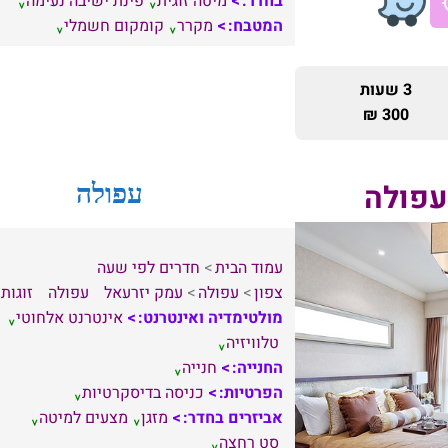
בחדר:
מיטה זוגית
פינת ישיבה נעימה
המטבח:
מקרר
קומקום חשמלי
3 שעות
300 ₪
עפולה
עפולה
עמוד הבית
חדרים לפי שעה
צפון
עפולה
עמק יזרעאל
עפולה
זוגות
מולטימדיה ואינטרנט:
אינטרנט אלחוטי
טלוויזיה
החנייה:
חנייה
הפרטיות:
כניסה בדיסקרטיות
אביזרים בחדר:
מזגן
מצעים למיטה
סט רחצה