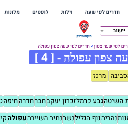
חדרים לפי שעה
וילות
לופטים
מלונות
ים לפי שעה צפון
חדרים לפי שעה צפון עפולה
4
ה צפון עפולה - [
]
סביבה
מרכז
 השיטה
גבע כרמל
זכרון יעקב
חבר
חדרה
חיפה
ט
נות
נהריה
נוף הגליל
נשר
נתיב השיירה
עפולה
קיס