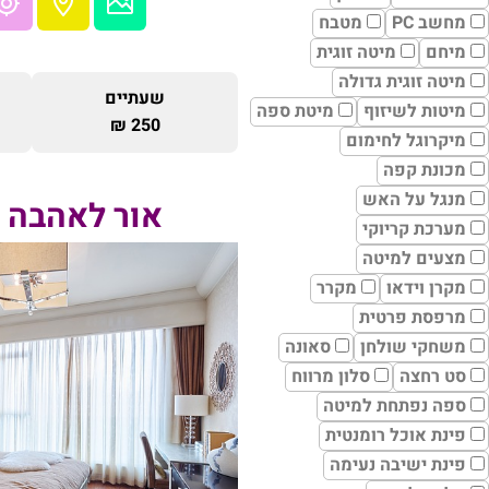
מחשב PC
מטבח
מיחם
מיטה זוגית
מיטה זוגית גדולה
שעתיים
מיטות לשיזוף
מיטת ספה
250 ₪
מיקרוגל לחימום
מכונת קפה
מנגל על האש
אור לאהבה 
מערכת קריוקי
מצעים למיטה
מקרן וידאו
מקרר
מרפסת פרטית
משחקי שולחן
סאונה
סט רחצה
סלון מרווח
ספה נפתחת למיטה
פינת אוכל רומנטית
פינת ישיבה נעימה