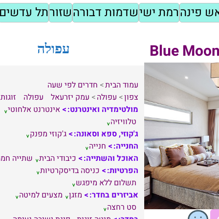
ש פינה
רמת ישי
שדמות דבורה
שזור
תל עדשים
עפולה
עמוד הבית
חדרים לפי שעה
צפון
עפולה
עמק יזרעאל
עפולה
זוגות
מולטימדיה ואינטרנט:
אינטרנט אלחוטי
טלוויזיה
ג'קוזי, ספא וסאונה:
ג'קוזי מפנק
החנייה:
חנייה
האוכל והשתייה:
כיבודי הבית
שתייה חמה
הפרטיות:
כניסה בדיסקרטיות
תשלום ללא מיפגש
אביזרים בחדר:
מזגן
מצעים למיטה
סט רחצה