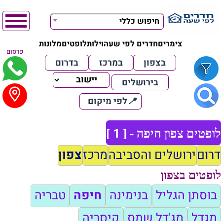
חיפוש כללי
צימרים
חדרים לפי שעה
וילות
לופטים
מלונות
פרסום
בצפון
במרכז
בדרום
בירושלים
📍
לפי מיקום
1
לופטים צפון חיפה - [
]
דרום
ירושלים והסביבה
מרכז
צפון
לופטים בצפון
בוסתן הגליל
בנימינה
חיפה
טבריה
מגדל
מג'דל שמס
קיסריה