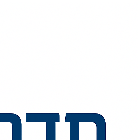
📞
💬
🧭
🗺️