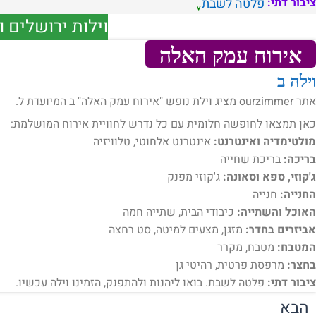
ציבור דתי:
פלטה לשבת
וילות ירושלים 
אירוח עמק האלה
וילה ב
אתר ourzimmer מציג וילת נופש "אירוח עמק האלה" ב המיועדת ל.
כאן תמצאו לחופשה חלומית עם כל נדרש לחוויית אירוח המושלמת:
מולטימדיה ואינטרנט:
אינטרנט אלחוטי, טלוויזיה
בריכה:
בריכת שחייה
ג'קוזי, ספא וסאונה:
ג'קוזי מפנק
החנייה:
חנייה
האוכל והשתייה:
כיבודי הבית, שתייה חמה
אביזרים בחדר:
מזגן, מצעים למיטה, סט רחצה
המטבח:
מטבח, מקרר
בחצר:
מרפסת פרטית, רהיטי גן
ציבור דתי:
פלטה לשבת. בואו ליהנות ולהתפנק, הזמינו וילה עכשיו.
הבא