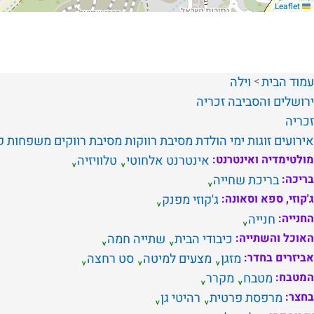
Leaflet
עמוד הבית
וילה
ירושלים והסביבה
זכריה
זכריה
אירועים
זוגות
ימי הולדת
מסיבת רווקות
מסיבת רווקים
משפחות
ק
מולטימדיה ואינטרנט:
אינטרנט אלחוטי
טלוויזיה
בריכה:
בריכת שחייה
ג'קוזי, ספא וסאונה:
ג'קוזי מפנק
החנייה:
חנייה
האוכל והשתייה:
כיבודי הבית
שתייה חמה
אביזרים בחדר:
מזגן
מצעים למיטה
סט רחצה
המטבח:
מטבח
מקרר
בחצר:
מרפסת פרטית
רהיטי גן