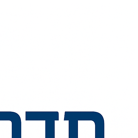
💬
🧭
🗺️