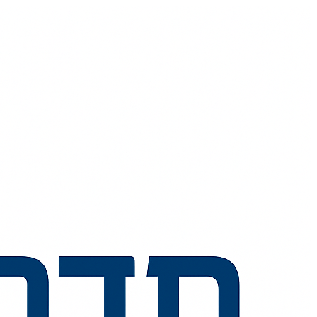
💬
🧭
🗺️