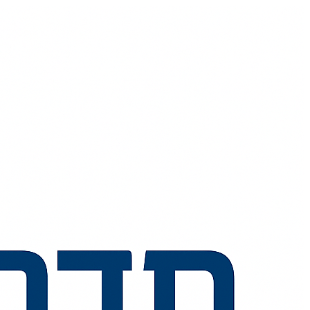
💬
🧭
🗺️