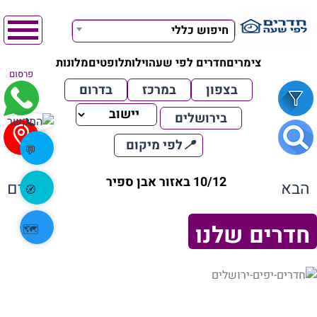
חיפוש כללי
צימרים
חדרים לפי שעה
וילות
לופטים
מלונות
פרסום
בצפון
במרכז
בדרום
בירושלים
📞
📍
לפי מיקום
💬
10/12 באזור אבן ספיר
הבא
הקודם
🧭
חדרים שלנו
🗺️