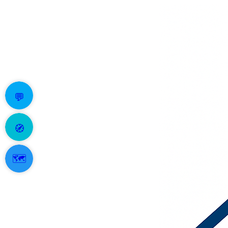
💬
🧭
🗺️