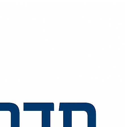
💬
🧭
🗺️