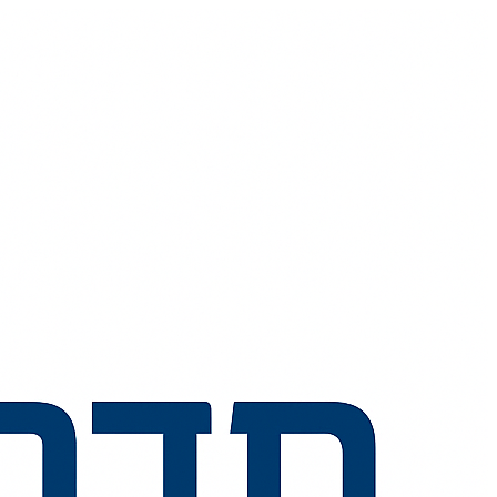
💬
🧭
🗺️