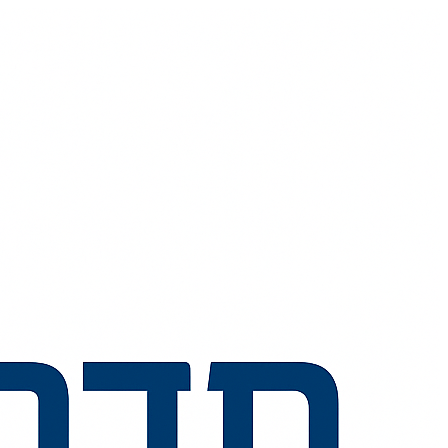
💬
🧭
🗺️