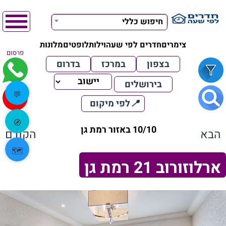
חיפוש כללי
צימרים
חדרים לפי שעה
וילות
לופטים
מלונות
פרסום
בצפון
במרכז
בדרום
בירושלים
💬
📍
לפי מיקום
🧭
10/10 באזור רמת גן
הבא
הקודם
🗺️
ארלוזורוב 21 רמת גן