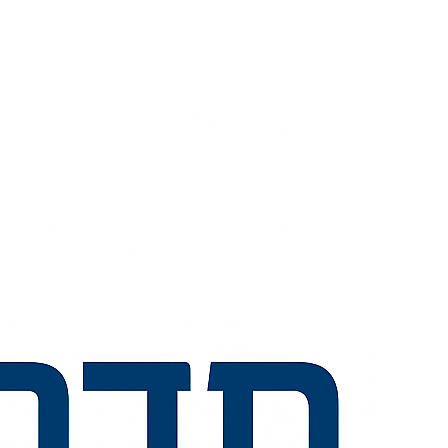
💬
🧭
🗺️