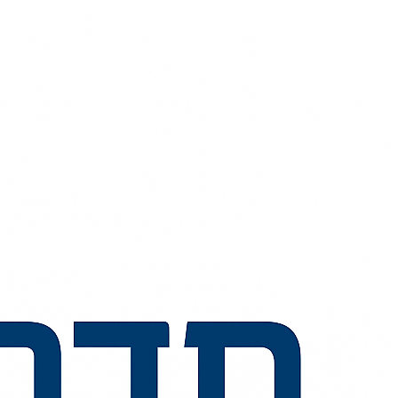
💬
🧭
🗺️