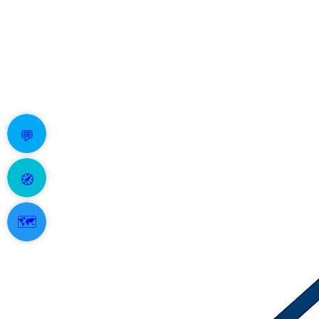
💬
🧭
🗺️