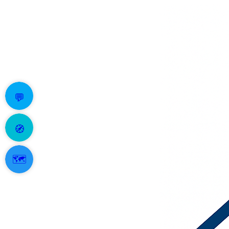
💬
🧭
🗺️