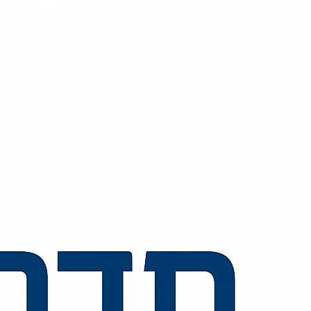
💬
🧭
🗺️