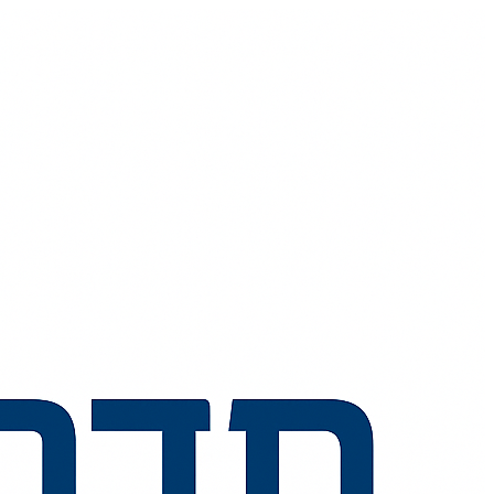
💬
🧭
🗺️