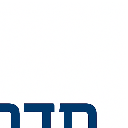
💬
🧭
🗺️