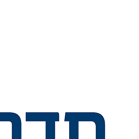
💬
🧭
🗺️