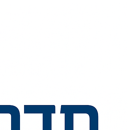
📞
💬
🧭
🗺️