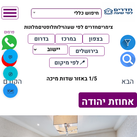
חיפוש כללי
צימרים
חדרים לפי שעה
וילות
לופטים
מלונות
פרסום
בצפון
במרכז
בדרום
בירושלים
💬
📍
לפי מיקום
🧭
1/5 באזור שדות מיכה
הבא
הקודם
🗺️
אחוזת יהודה