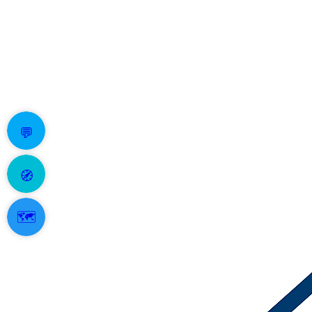
💬
🧭
🗺️