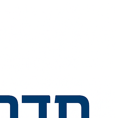
💬
🧭
🗺️