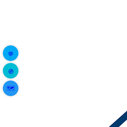
💬
🧭
🗺️