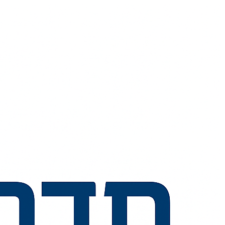
💬
🧭
🗺️