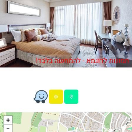
תמונות לדוגמא - להמחשה בלבד!
+
−