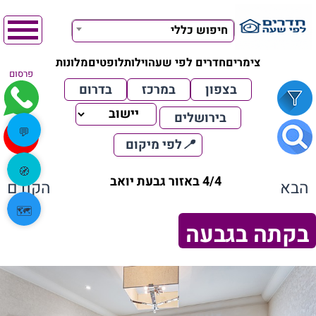
חיפוש כללי
צימרים
חדרים לפי שעה
וילות
לופטים
מלונות
פרסום
בצפון
במרכז
בדרום
בירושלים
💬
📍
לפי מיקום
🧭
4/4 באזור גבעת יואב
הבא
הקודם
🗺️
בקתה בגבעה