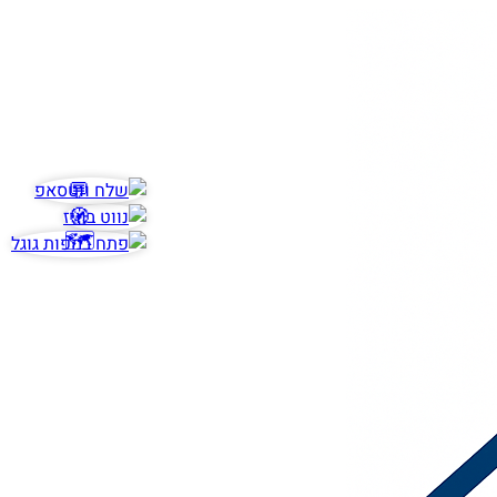
💬
🧭
🗺️