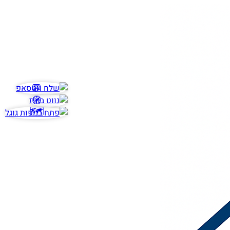
💬
🧭
🗺️