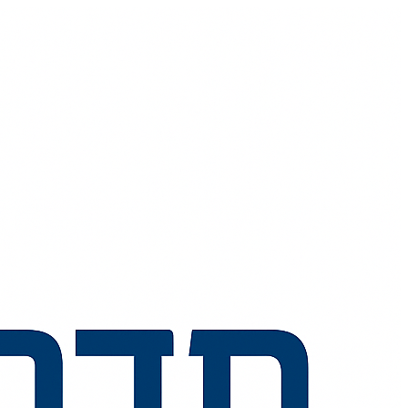
💬
🧭
🗺️