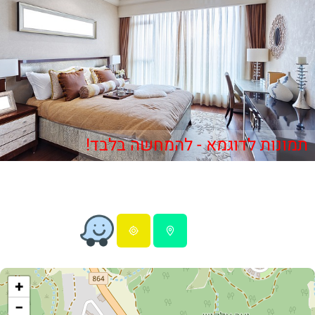
תמונות לדוגמא - להמחשה בלבד!
+
−