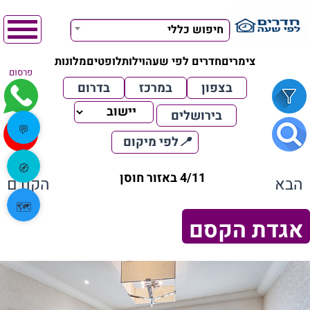
חיפוש כללי
צימרים
חדרים לפי שעה
וילות
לופטים
מלונות
פרסום
בצפון
במרכז
בדרום
בירושלים
💬
📍
לפי מיקום
🧭
4/11 באזור חוסן
הבא
הקודם
🗺️
אגדת הקסם