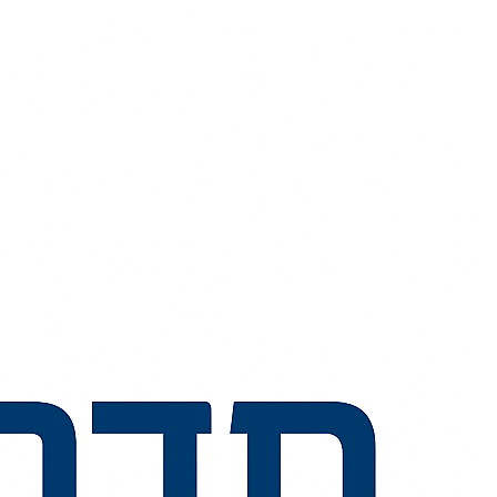
💬
🧭
🗺️