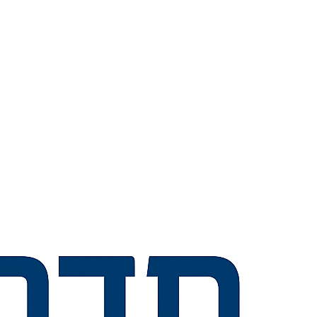
💬
🧭
🗺️