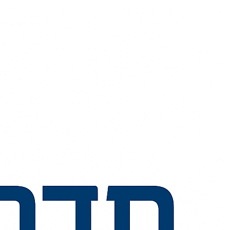
💬
🧭
🗺️