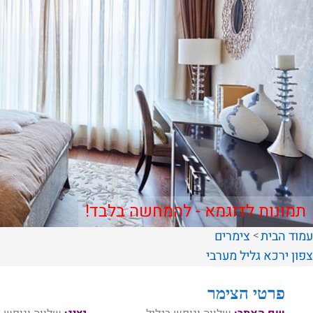
תמונות לדוגמא - להמחשה בלבד!
עמוד הבית
צימרים
צפון
ירכא
גליל מערבי
פרטי הצימר