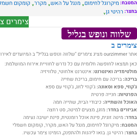
המטבח:
מיקרוגל לחימום
מנגל על האש
מקרר
קומקום חשמל
בחצר:
רהיטי גן
צימרים צפ
שלווה ונופש בגליל
צימרים ב
אתר ourzimmer מציג צימרים "שלווה ונופש בגליל" ב המיועדים לאירוח .
כאן תמצאו לחופשה חלומית עם כל נדרש לחוויית אירוח המושלמת:
מולטימדיה ואינטרנט:
אינטרנט אלחוטי, טלוויזיה
בריכה:
בריכה עם חימום, בריכת שחייה
ג'קוזי, ספא וסאונה:
ג'קוזי לזוג, ג'קוזי עם ספא
הפרטיות:
חנייה פרטית
האוכל והשתייה:
כיבודי הבית, שתייה חמה
אביזרים בחדר:
מזגן, מצעים למיטה, סט רחצה
בחדר:
מיטה זוגית, פינת אוכל רומנטית, פינת ישיבה נעימה
המטבח:
מיקרוגל לחימום, מנגל על האש, מקרר, קומקום חשמלי
בחצר:
רהיטי גן. בואו ליהנות ולהתפנק, הזמינו צימר עכשיו.