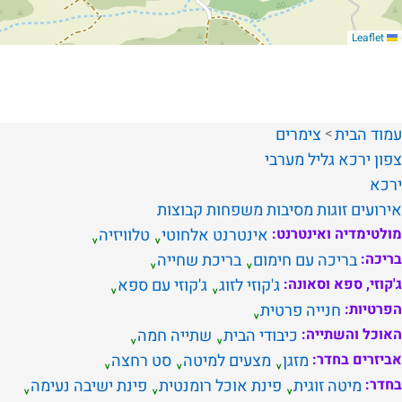
Leaflet
עמוד הבית
צימרים
צפון
ירכא
גליל מערבי
ירכא
אירועים
זוגות
מסיבות
משפחות
קבוצות
מולטימדיה ואינטרנט:
אינטרנט אלחוטי
טלוויזיה
בריכה:
בריכה עם חימום
בריכת שחייה
ג'קוזי, ספא וסאונה:
ג'קוזי לזוג
ג'קוזי עם ספא
הפרטיות:
חנייה פרטית
האוכל והשתייה:
כיבודי הבית
שתייה חמה
אביזרים בחדר:
מזגן
מצעים למיטה
סט רחצה
בחדר:
מיטה זוגית
פינת אוכל רומנטית
פינת ישיבה נעימה