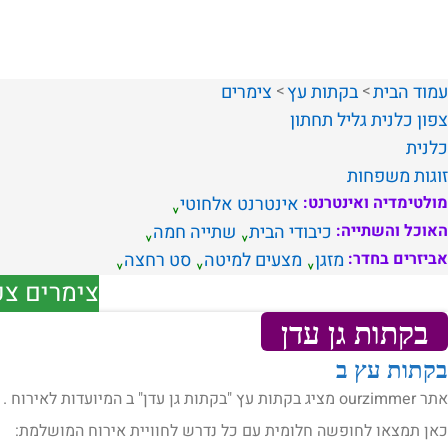
עמוד הבית
בקתות עץ
צימרים
צפון
כלנית
גליל תחתון
כלנית
זוגות
משפחות
מולטימדיה ואינטרנט:
אינטרנט אלחוטי
האוכל והשתייה:
כיבודי הבית
שתייה חמה
אביזרים בחדר:
מזגן
מצעים למיטה
סט רחצה
צימרים צפ
בקתות גן עדן
בקתות עץ ב
אתר ourzimmer מציג בקתות עץ "בקתות גן עדן" ב המיועדות לאירוח .
כאן תמצאו לחופשה חלומית עם כל נדרש לחוויית אירוח המושלמת: