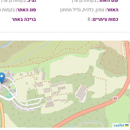
שם האתר:
בקתות גן עדן
נציג:
בקתות גן עדן 
האזור:
צפון, כלנית, גליל תחתון
סוג האתר:
בקתות ע
כמות צימרים:
8
בריכה באתר
Leaflet