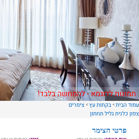
תמונות לדוגמא - להמחשה בלבד!
עמוד הבית
בקתות עץ
צימרים
צפון
כלנית
גליל תחתון
פרטי הצימר