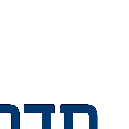
💬
🧭
🗺️