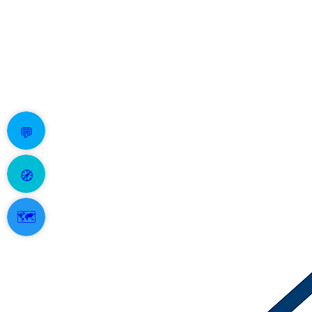
💬
🧭
🗺️