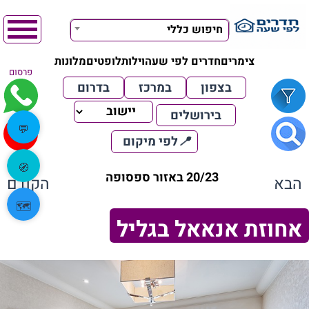
חיפוש כללי
צימרים
חדרים לפי שעה
וילות
לופטים
מלונות
פרסום
בצפון
במרכז
בדרום
בירושלים
💬
📍
לפי מיקום
🧭
20/23 באזור ספסופה
הבא
הקודם
🗺️
אחוזת אנאאל בגליל