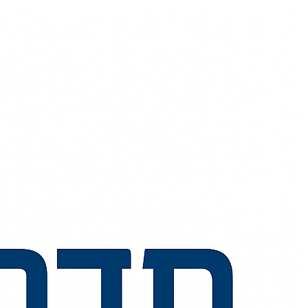
💬
🧭
🗺️