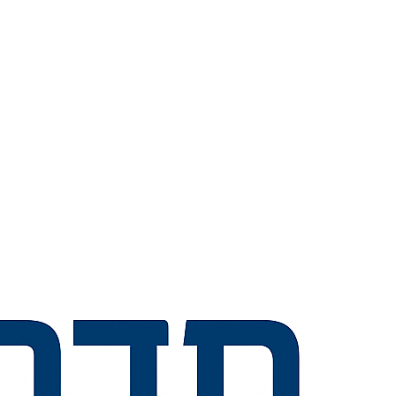
💬
🧭
🗺️