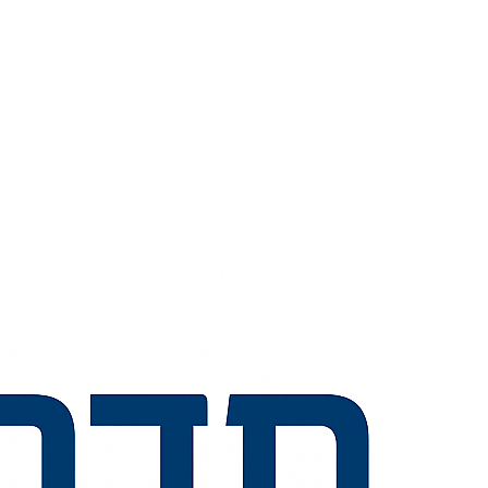
💬
🧭
🗺️