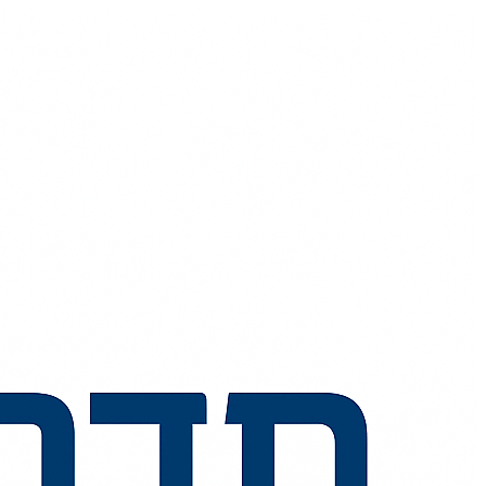
💬
🧭
🗺️