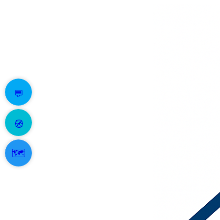
💬
🧭
🗺️