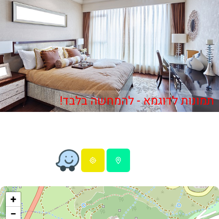
תמונות לדוגמא - להמחשה בלבד!
+
−