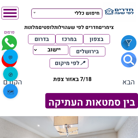
חיפוש כללי
צימרים
חדרים לפי שעה
וילות
לופטים
מלונות
פרסום
בצפון
במרכז
בדרום
בירושלים
💬
📍
לפי מיקום
🧭
7/18 באזור צפת
הבא
הקודם
🗺️
בין סמטאות העתיקה