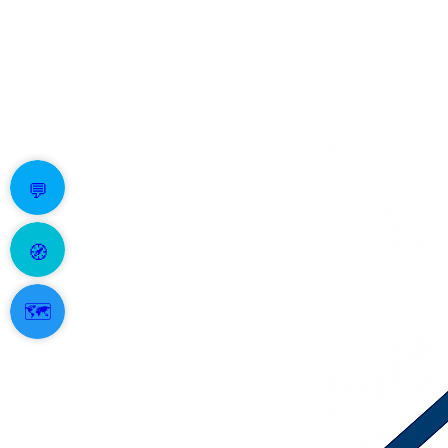
💬
🧭
🗺️