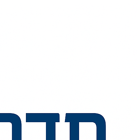
💬
🧭
🗺️