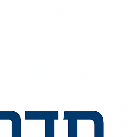
💬
🧭
🗺️