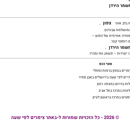
שמר הירדן
צפון
 בלב אזור
,
מושלמת עבורכם.
וחוויה אמיתית של נופש –
 רומנטי קצר.
שמר הירדן
,
ישירות – פשוט, נוח ומהיר.
סוגי נכס
מרים בצפון ברמות נפתלי
רים לפי שעה בירושלים באבן ספיר
לות בדרום במצפה רמון
ונות במרכז בתל אביב
פטים במרכז בראשון לציון
© 2026 - כל הזכויות שמורות ל-באתר צימרים לפי שעה