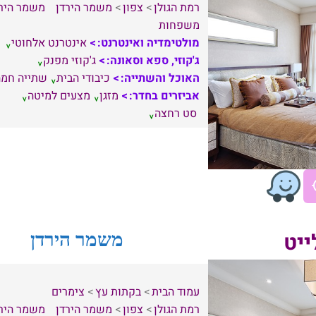
רמת הגולן
צפון
משמר הירדן
משמר היר
משפחות
מולטימדיה ואינטרנט:
אינטרנט אלחוטי
ג'קוזי, ספא וסאונה:
ג'קוזי מפנק
האוכל והשתייה:
כיבודי הבית
שתייה חמה
אביזרים בחדר:
מזגן
מצעים למיטה
סט רחצה
ייט
משמר הירדן
עמוד הבית
בקתות עץ
צימרים
רמת הגולן
צפון
משמר הירדן
משמר היר