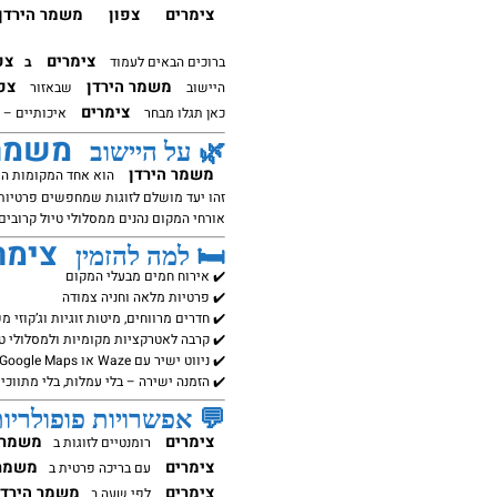
צימרים
צפון
משמר הירדן
צימרים
צפ
ברוכים הבאים לעמוד
ב
משמר הירדן
צפ
היישוב
שבאזור
צימרים
כאן תגלו מבחר
איכותיים – ע
משמר 
🌿 על היישוב
משמר הירדן
הוא אחד המקומות המ
זהו יעד מושלם לזוגות שמחפשים פרטיות 
אורחי המקום נהנים ממסלולי טיול קרובים,
צימר
🛏️ למה להזמין
✔️ אירוח חמים מבעלי המקום
✔️ פרטיות מלאה וחניה צמודה
✔️ חדרים מרווחים, מיטות זוגיות וג’קוזי מ
✔️ קרבה לאטרקציות מקומיות ולמסלולי ט
✔️ ניווט ישיר עם Waze או Google Maps
✔️ הזמנה ישירה – בלי עמלות, בלי מתווכי
💬 אפשרויות פופולריו
צימרים
משמר 
רומנטיים לזוגות ב
צימרים
משמר 
עם בריכה פרטית ב
צימרים
משמר הירדן
לפי שעה ב