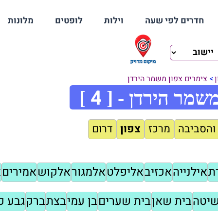
חדרים לפי שעה
וילות
לופטים
מלונות
צימרים צפון משמר הירדן
4
משמר הירדן - [
]
והסביבה
מרכז
צפון
דרום
ת
אילנייה
אכזיב
אליפלט
אלמגור
אלקוש
אמירים
א
שיטה
בית שאן
בית שערים
בן עמי
בצת
ברק
גבע כ