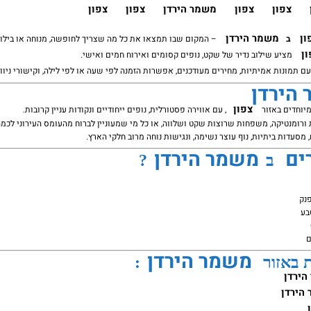
צפון
צפון
משמר הירדן
צפון
צפון
ון
משמר הירדן
ב
– המקום שבו תמצאו את כל מה שצריך לחופשה, מנוחה או בילוי
ון
מציע שילוב נדיר של שקט, נופים קסומים ואירוח חמים ואישי.
ם תמונות אמיתיות, מחירים מעודכנים, אפשרות הזמנה לפי שעה או לפי לילה, וקישורי ניווט
הירדן
צפון
יוחדים באזור
, עם אווירה פסטורלית, נופים ייחודיים ונקודות עניין קרובות.
ורומנטיקה, משפחות שרוצות שקט ושלווה, או כל מי שמעוניין לברוח מהעומס העירוני לכמה
 מסעדות ביתיות, נוף עוצר נשימה, ונגישות נוחה מרוב חלקי הארץ.
ים
משמר הירדן
ב
?
פנק
בע
ם
משמר הירדן
ת באזור
:
הירדן
הירדן