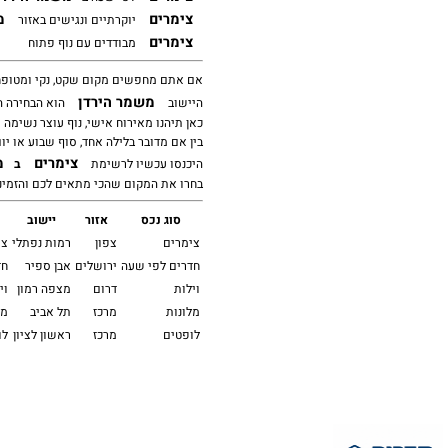
צימרים
מ
יוקרתיים ונגישים באזור
צימרים
מבודדים עם נוף פתוח
אם אתם מחפשים מקום שקט, נקי ומטופח
משמר הירדן
היישוב
הוא הבחירה ה
כאן תיהנו מאירוח אישי, נוף עוצר נשימה 
בין אם מדובר בלילה אחד, סוף שבוע או יום
צימרים
מ
היכנסו עכשיו לרשימת
ב
בחרו את המקום שהכי מתאים לכם והזמינו 
סוג נכס
אזור
יישוב
צימרים
צפון
רמות נפתלי
צי
חדרים לפי שעה
ירושלים
אבן ספיר
חד
וילות
דרום
מצפה רמון
וי
מלונות
מרכז
תל אביב
מל
לופטים
מרכז
ראשון לציון
לו