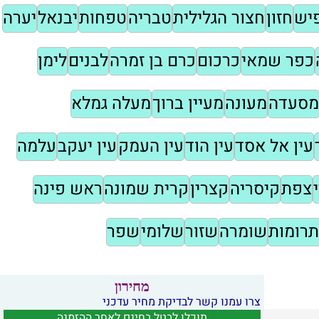
יש
חזון
חצור הגלילית
טבריה
טפחות
יבנאל
יערה
כפר שמאי
כרכום
כרם בן זמרה
לבנים
לימן
מסעדה
מעונה
מעיין ברוך
מעלה גמלא
עין אל אסד
עין הוד
עין העמק
עין יעקב
עלמה
צפת
קיסריה
קצרין
קרית שמונה
ראש פינה
תרומות
שומרה
שזור
שלומי
שפר
מחירון
צרו עמנו קשר לבדיקת מחיר עדכני
תוכלו לבטל בחינם לאחר ההזמנה