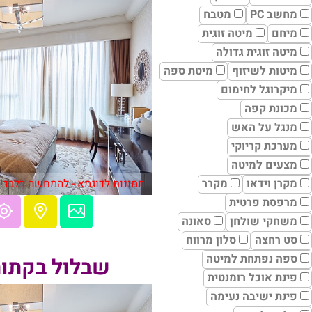
מחשב PC
מטבח
מיחם
מיטה זוגית
מיטה זוגית גדולה
מיטות לשיזוף
מיטת ספה
מיקרוגל לחימום
מכונת קפה
מנגל על האש
מערכת קריוקי
מצעים למיטה
מקרן וידאו
מקרר
תמונות לדוגמא - להמחשה בלבד!
מרפסת פרטית
משחקי שולחן
סאונה
סט רחצה
סלון מרווח
ספה נפתחת למיטה
שבלול בקתות
פינת אוכל רומנטית
פינת ישיבה נעימה