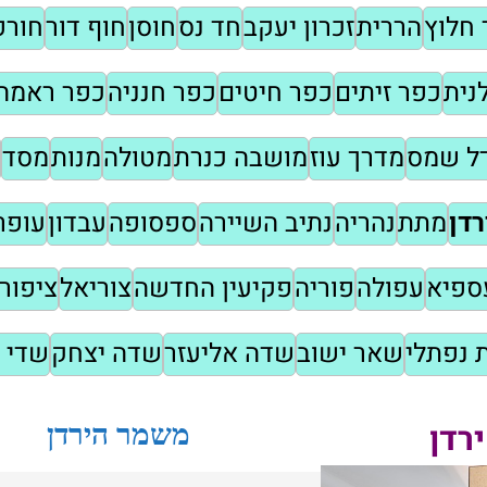
 חלוץ
הררית
זכרון יעקב
חד נס
חוסן
חוף דור
חורפ
נית
כפר זיתים
כפר חיטים
כפר חנניה
כפר ראמה
דל שמס
מדרך עוז
מושבה כנרת
מטולה
מנות
מסד
דן
מתת
נהריה
נתיב השיירה
ספסופה
עבדון
עופר
ספיא
עפולה
פוריה
פקיעין החדשה
צוריאל
ציפורי
 נפתלי
שאר ישוב
שדה אליעזר
שדה יצחק
שדי 
רדן
משמר הירדן