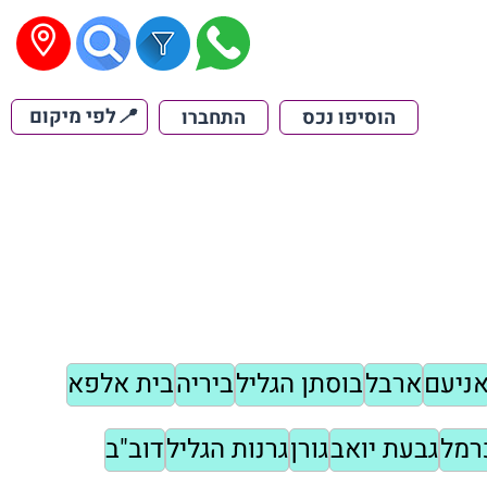
📍
לפי מיקום
הוסיפו נכס
התחברו
ניעם
ארבל
בוסתן הגליל
ביריה
בית אלפא
רמל
גבעת יואב
גורן
גרנות הגליל
דוב"ב