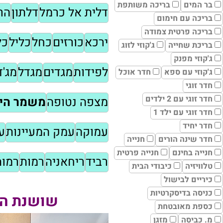
בר המים
בריכה משותפת
דלית אל כרמל
דלתון
הר
בריכה עם חימום
בריכה פרטית צמודה
ירכא
כורזים
כחל
כליל
כל
בריכת שחייה
ג'קוזי לזוג
ג'קוזי מפנק
לפידות
מגדים
מגדל
מג'
ג'קוזי עם ספא
חדר אוכל
חדר זוגי
חדר זוגי עם 2 ילדים
מצפה נטופה
משמר היר
חדר זוגי עם ילד 1
חדר יחיד
עמוקה
עמק המעיינות
ע
חדר שינה הורים
חנייה
חנייה בחינם
חנייה פרטית
רביד
ריחאניה
רמות
רמות
טלוויזיה
כיבודי הבית
כיריים לבישול
כניסה בדיסקרטיות
שושנת הי
כספת מאובטחת
מ. כביסה
מזגן