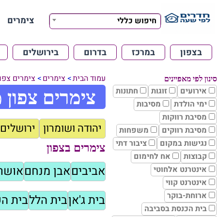
צימרים
חיפוש כללי
בצפון
במרכז
בדרום
בירושלים
עמוד הבית
צימרים
צימרים צפון
סינון לפי מאפיינים
אירועים
זוגות
חתונות
צימרים צפון 
ימי הולדת
מסיבות
מסיבת רווקות
יהודה ושומרון
ירושלים 
מסיבת רווקים
משפחות
נגישות במקום
ציבור דתי
צימרים בצפון
קבוצות
אח לחימום
אביבים
אבן מנחם
אושר
אינטרנט אלחוטי
אינטרנט קווי
ארוחת-בוקר
בית ג'אן
בית הלל
בית ה
בית הכנסת בסביבה